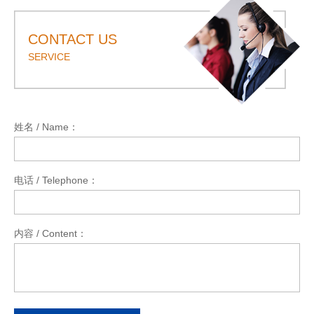
CONTACT US
SERVICE
姓名 / Name：
*
电话 / Telephone：
*
内容 / Content：
*